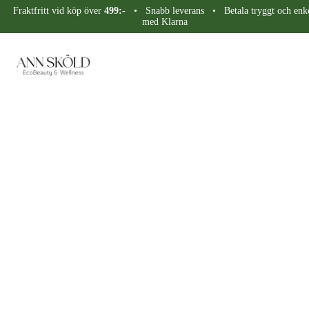
Fraktfritt vid köp över
499:-
• Snabb leverans • Betala tryggt och enke
med Klarna