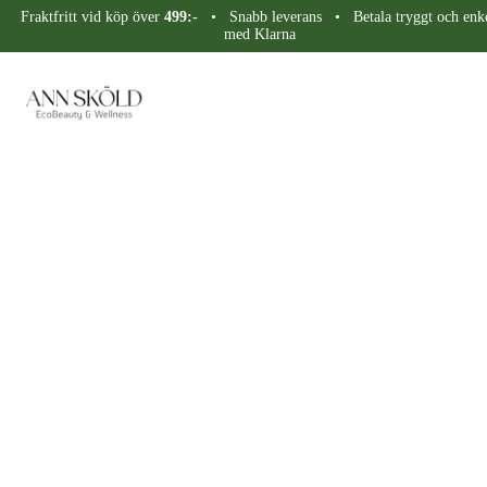
Fraktfritt vid köp över
499:-
• Snabb leverans • Betala tryggt och enke
med Klarna