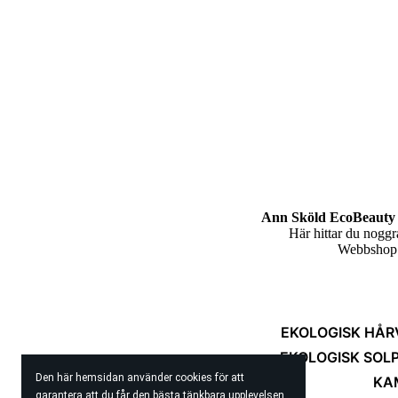
Ann Sköld EcoBeauty 
Här hittar du nogg
Webbshop m
EKOLOGISK HÅR
EKOLOGISK SOL
Den här hemsidan använder cookies för att
KA
garantera att du får den bästa tänkbara upplevelsen