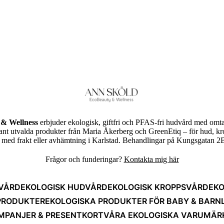
& Wellness
erbjuder ekologisk, giftfri och PFAS-fri hudvård med omta
rant utvalda produkter från Maria Åkerberg och GreenEtiq – för hud, k
ed frakt eller avhämtning i Karlstad. Behandlingar på Kungsgatan 2B
Frågor och funderingar?
Kontakta mig här
VÅRD
EKOLOGISK HUDVÅRD
EKOLOGISK KROPPSVÅRD
EKO
PRODUKTER
EKOLOGISKA PRODUKTER FÖR BABY & BARN
MPANJER & PRESENTKORT
VÅRA EKOLOGISKA VARUMÄR