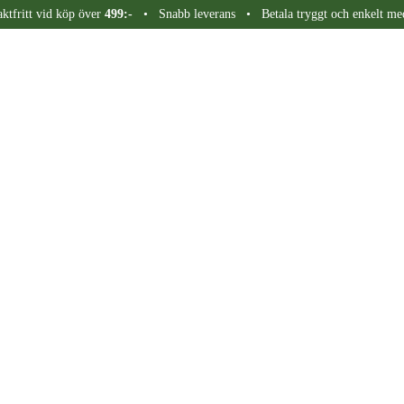
aktfritt vid köp över
499:-
• Snabb leverans • Betala tryggt och enkelt me