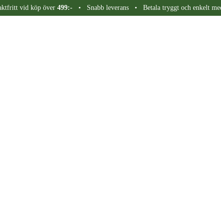
aktfritt vid köp över
499:-
• Snabb leverans • Betala tryggt och enkelt me