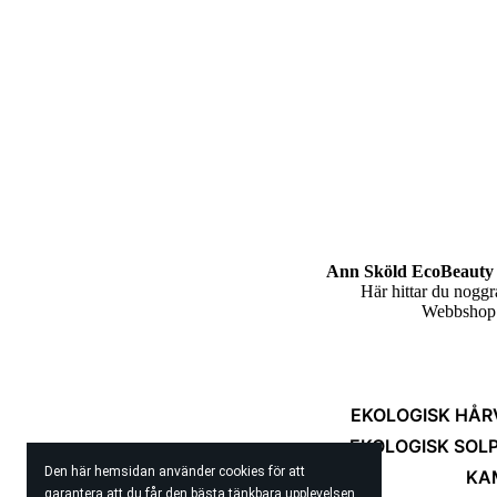
Ann Sköld EcoBeauty 
Här hittar du nogg
Webbshop m
EKOLOGISK HÅR
EKOLOGISK SOL
Den här hemsidan använder cookies för att
KA
garantera att du får den bästa tänkbara upplevelsen