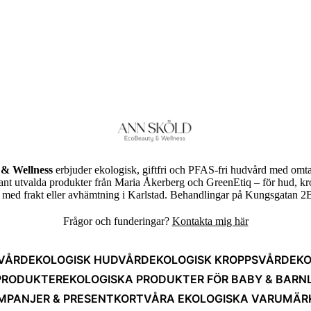
& Wellness
erbjuder ekologisk, giftfri och PFAS-fri hudvård med omta
rant utvalda produkter från Maria Åkerberg och GreenEtiq – för hud, k
ed frakt eller avhämtning i Karlstad. Behandlingar på Kungsgatan 2B
Frågor och funderingar?
Kontakta mig här
VÅRD
EKOLOGISK HUDVÅRD
EKOLOGISK KROPPSVÅRD
EKO
PRODUKTER
EKOLOGISKA PRODUKTER FÖR BABY & BARN
MPANJER & PRESENTKORT
VÅRA EKOLOGISKA VARUMÄR