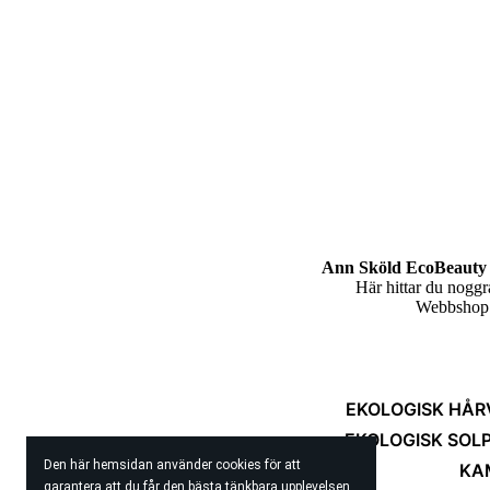
Ann Sköld EcoBeauty 
Här hittar du nogg
Webbshop m
EKOLOGISK HÅR
EKOLOGISK SOL
Den här hemsidan använder cookies för att
KA
garantera att du får den bästa tänkbara upplevelsen