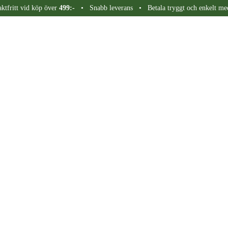
aktfritt vid köp över
499:-
• Snabb leverans • Betala tryggt och enkelt me