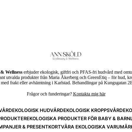
& Wellness
erbjuder ekologisk, giftfri och PFAS-fri hudvård med omta
rant utvalda produkter från Maria Åkerberg och GreenEtiq – för hud, k
ed frakt eller avhämtning i Karlstad. Behandlingar på Kungsgatan 2B
Frågor och funderingar?
Kontakta mig här
VÅRD
EKOLOGISK HUDVÅRD
EKOLOGISK KROPPSVÅRD
EKO
PRODUKTER
EKOLOGISKA PRODUKTER FÖR BABY & BARN
MPANJER & PRESENTKORT
VÅRA EKOLOGISKA VARUMÄR