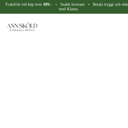
Fraktfritt vid köp över
499:-
• Snabb leverans • Betala tryggt och enke
med Klarna