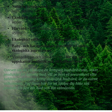
Naturlig kroppsvård:
handvård, fotvård, tvål, lotion,
balm, peeling och kroppsoljor
Ekologisk makeup
med produkter för bas, ögon och
läppar
Hårvård
med schampo, balsam, behandlingar och
styling
Ekologiskt solskydd och brun-utan-sol
Baby- och barnprodukter baserade på milda,
ekologiska ingredienser
Vintage/loppis och gröna växter –
för dig som
uppskattar återbruk och ett hållbart hem
Oavsett om du vill skapa en komplett hudvårdsrutin, söker
produkter för känslig hud, vill ge bort ett presentkort eller
behöver vägledning kring ekologisk hudvård, är du varmt
välkommen. Jag finns här för att hjälpa dig hitta rätt
produkt för just din hud och ditt välmående.