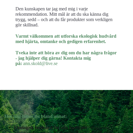
Den kunskapen tar jag med mig i varje
rekommendation. Mitt mål är att du ska känna dig
trygg, sedd – och att du får produkter som verkligen
gör skillnad.
Varmt välkommen att utforska ekologisk hudvård
med hjärta, omtanke och gedigen erfarenhet.
Tveka inte att höra av dig om du har några frågor
- jag hjälper dig gärna! Kontakta mig
på:
ann.skold@live.se
Hos mig hittar du bland annat:
Ekologisk hudvård för alla hudtyper:
rengöring,
ansiktscreme, serum, oljor, peeling, masker och mer