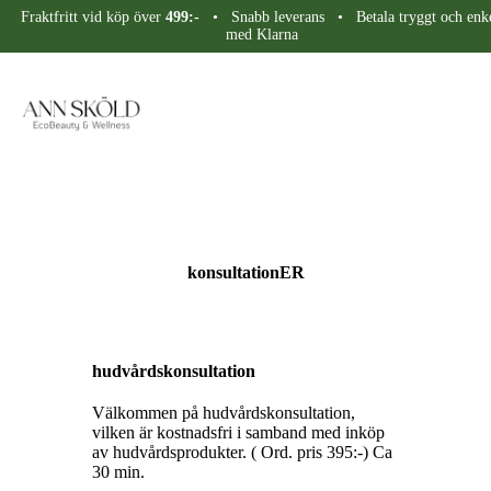
Fraktfritt vid köp över
499:-
• Snabb leverans • Betala tryggt och enke
med Klarna
konsultationER
hudvårdskonsultation
Välkommen på hudvårdskonsultation,
vilken är kostnadsfri i samband med inköp
av hudvårdsprodukter. ( Ord. pris 395:-) Ca
30 min.