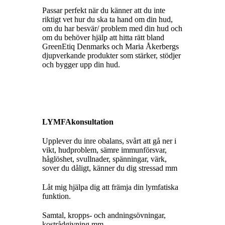
Passar perfekt när du känner att du inte
riktigt vet hur du ska ta hand om din hud,
om du har besvär/ problem med din hud och
om du behöver hjälp att hitta rätt bland
GreenEtiq Denmarks och Maria Åkerbergs
djupverkande produkter som stärker, stödjer
och bygger upp din hud.
LYMFAkonsultation
Upplever du inre obalans, svårt att gå ner i
vikt, hudproblem, sämre immunförsvar,
håglöshet, svullnader, spänningar, värk,
sover du dåligt, känner du dig stressad mm
Låt mig hjälpa dig att främja din lymfatiska
funktion.
Samtal, kropps- och andningsövningar,
kostrådgivning mm